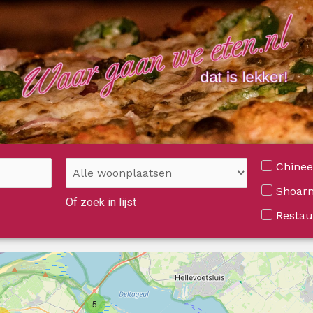
Chinee
Shoarm
Of zoek in lijst
Restau
5