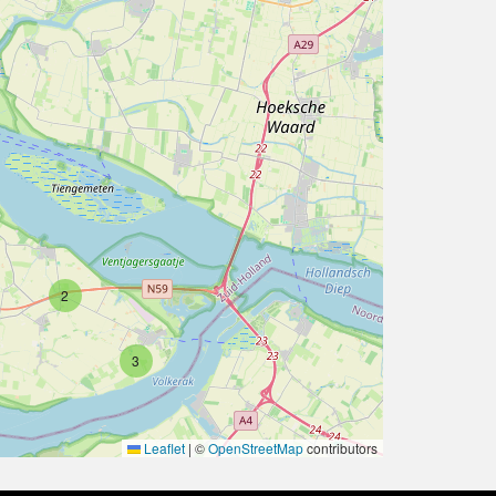
2
3
Leaflet
|
©
OpenStreetMap
contributors