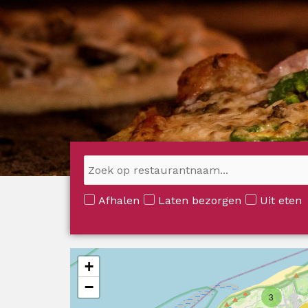
Ga
naar
de
inhoud
Afhalen
Laten bezorgen
Uit eten
+
−
3