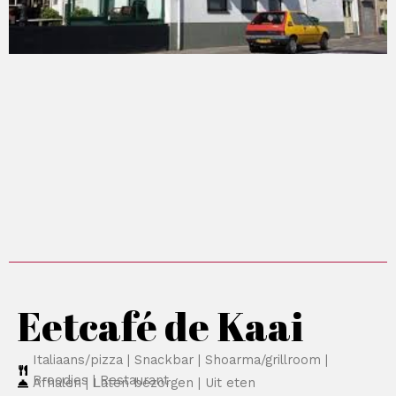
Eetcafé de Kaai
Italiaans/pizza | Snackbar | Shoarma/grillroom |
Broodjes | Restaurant
Afhalen | Laten bezorgen | Uit eten