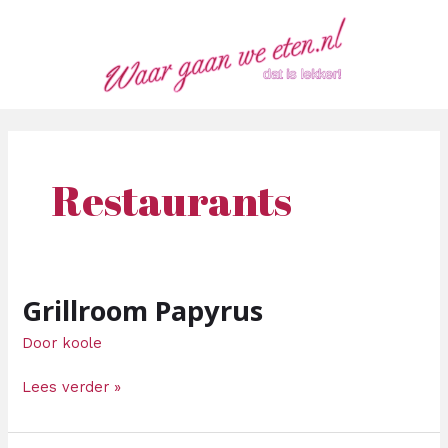
Ga
Bericht
naar
paginering
de
inhoud
Restaurants
Grillroom Papyrus
Grillroom
Papyrus
Door
koole
Lees verder »