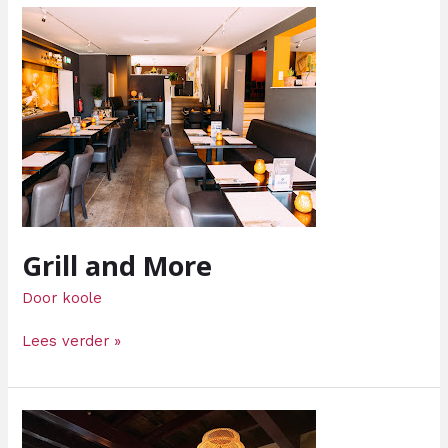
Grill
and
More
Grill and More
Door
koole
Lees verder »
Proeverij
13