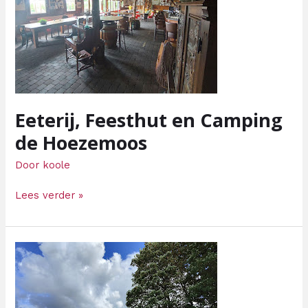
de
Hoezemoos
Eeterij, Feesthut en Camping
de Hoezemoos
Door
koole
Lees verder »
Cafetaria
t-
Hoad