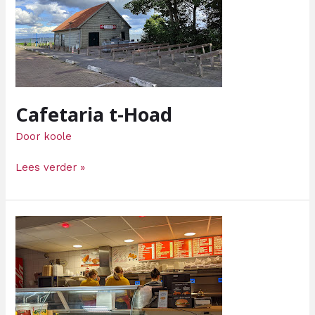
Cafetaria t-Hoad
Door
koole
Lees verder »
Lunchroom
Sint
Joris