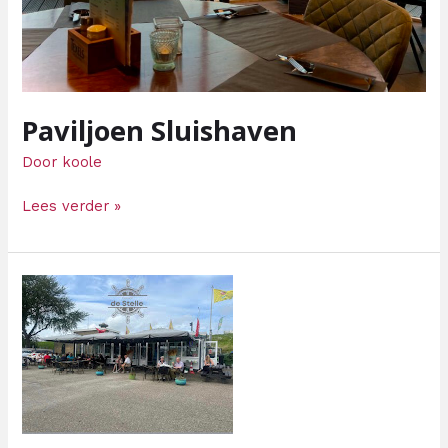
Paviljoen Sluishaven
Door
koole
Lees verder »
Eetcafé
de
Stelle